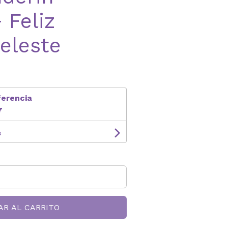
 Feliz
eleste
ferencia
7
s
AR AL CARRITO