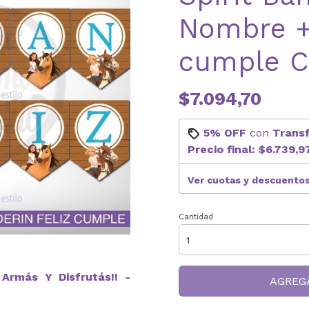
Nombre +
cumple C
$7.094,70
5% OFF
con
Trans
Precio final:
$6.739,9
Ver cuotas y descuento
Cantidad
Armás Y Disfrutás!! -
AGREG