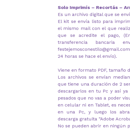
Solo Imprimís – Recortás – Ar
Es un archivo digital que se env
El kit se envía listo para impr
el mismo mail con el que reali
que se acredite el pago, (
transferencia bancaria e
festejemosconestilo@gmail.com
24 horas se hace el envío).
Viene en formato PDF, tamaño d
Los archivos se envían median
que tiene una duración de 2 s
descargarlos en tu Pc y así ya
pesados que no vas a poder visu
en celular ni en Tablet, es nec
en una Pc, y luego los abr
descarga gratuita “Adobe Acrob
No se pueden abrir en ningún p