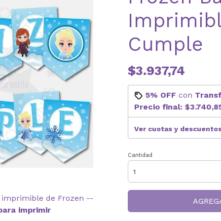
Imprimibl
Cumple
$3.937,74
5% OFF
con
Trans
Precio final:
$3.740,8
Ver cuotas y descuento
Cantidad
n imprimible de Frozen --
AGREG
para imprimir