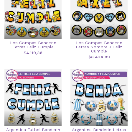
Los Compas Banderin
Los Compas Banderin
Letras Feliz Cumple
Letras Nombre + Feliz
Cumple
$4.119,36
$8.434,89
Argentina Futbol Banderin
Argentina Banderin Letras