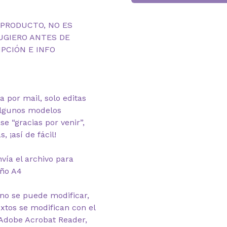
 PRODUCTO, NO ES
UGIERO ANTES DE
PCIÓN E INFO
ga por mail, solo editas
algunos modelos
se “gracias por venir”,
, ¡así de fácil!
nvía el archivo para
año A4
 no se puede modificar,
extos se modifican con el
Adobe Acrobat Reader,