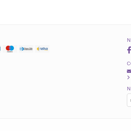
N
C
N