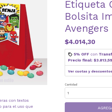
Etiqueta 
Bolsita I
Avengers
$4.014,30
5% OFF
con
Trans
Precio final:
$3.813,5
Ver cuotas y descuento
Cantidad
neras con textos
o para el uso que
AGREG