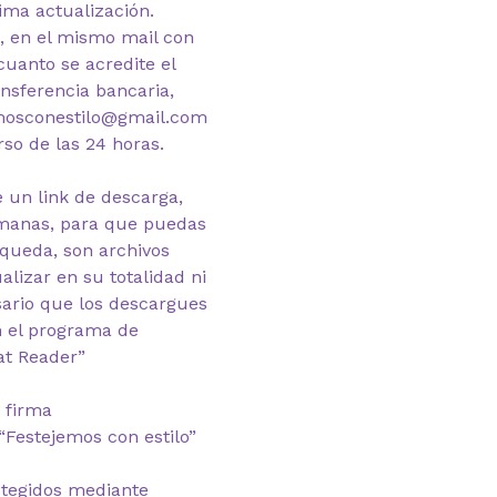
ima actualización.
, en el mismo mail con
cuanto se acredite el
nsferencia bancaria,
emosconestilo@gmail.com
rso de las 24 horas.
 un link de descarga,
emanas, para que puedas
 queda, son archivos
lizar en su totalidad ni
esario que los descargues
n el programa de
at Reader”
 firma
“Festejemos con estilo”
otegidos mediante