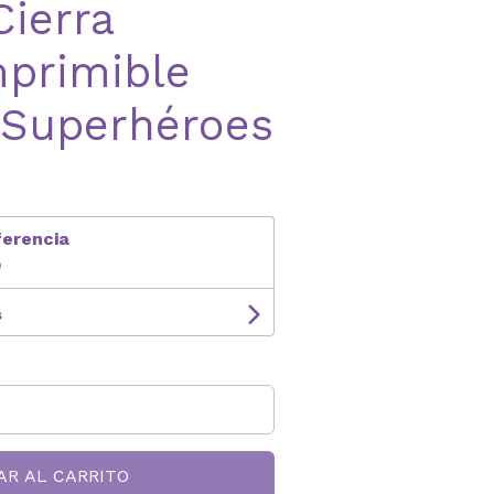
Cierra
mprimible
 Superhéroes
ferencia
9
s
AR AL CARRITO