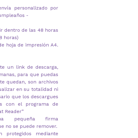
envía personalizado por
cumpleaños -
mir dentro de las 48 horas
8 horas)
e hoja de impresión A4.
te un link de descarga,
emanas, para que puedas
 te quedan, son archivos
alizar en su totalidad ni
esario que los descargues
as con el programa de
at Reader”
na pequeña firma
ue no se puede remover.
n protegidos mediante