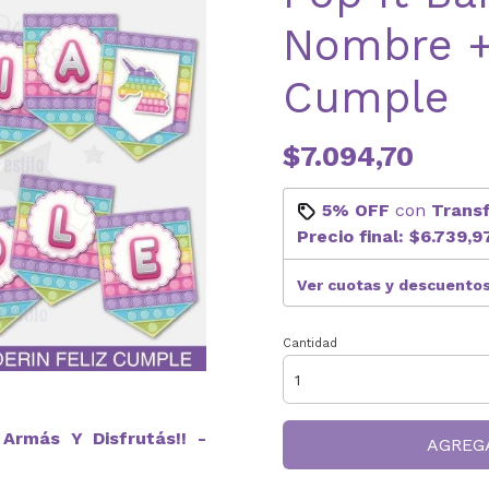
Nombre +
Cumple
$7.094,70
5% OFF
con
Trans
Precio final:
$6.739,9
Ver cuotas y descuento
Cantidad
Armás Y Disfrutás!! -
AGREG