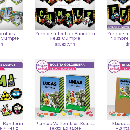
Zombies
Zombie Infection Banderín
Zombie In
z Cumple
Feliz Cumple
Nombre 
74
$3.937,74
$
n Banderin
Plantas Vs Zombies Bolsita
Etiqueta
 + Feliz
Texto Editable
Planta