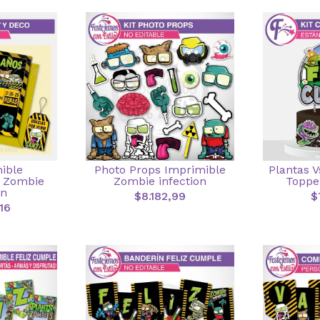
ible
Photo Props Imprimible
Plantas 
o Zombie
Zombie infection
Toppe
on
$8.182,99
$
16