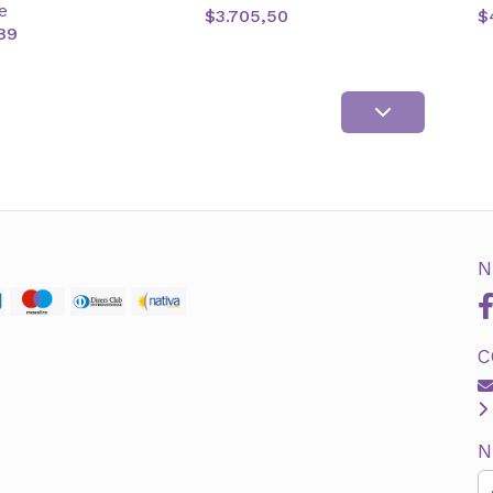
e
$3.705,50
$
89
N
C
N