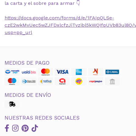
la carta y el sobre para armar 👇
https://docs.google.com/forms/d/e/1FAIpQLSe-
czE2wkMvUec5wZJFDxlcfzJiTvzibl5kWQIfqUVb83ul8Q/
usp=pp_url
MEDIOS DE PAGO
MEDIOS DE ENVÍO
NUESTRAS REDES SOCIALES