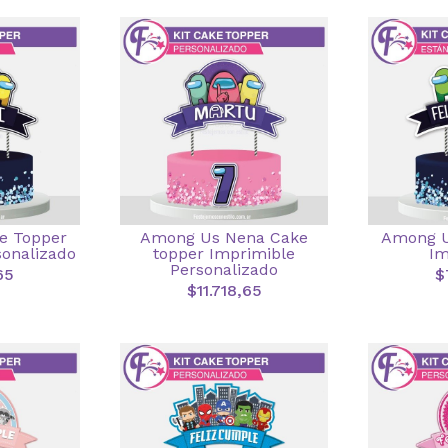
e Topper
Among Us Nena Cake
Among U
sonalizado
topper Imprimible
Im
Personalizado
65
$
$11.718,65