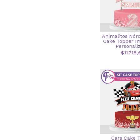
Animalitos Nór
Cake Topper I
Personali
$11.718,
Cars Cake 