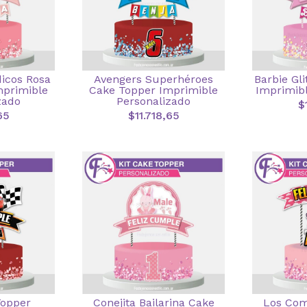
dicos Rosa
Avengers Superhéroes
Barbie Gl
mprimible
Cake Topper Imprimible
Imprimibl
zado
Personalizado
$
65
$11.718,65
Topper
Conejita Bailarina Cake
Los Com