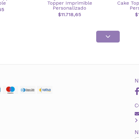
ble
Topper Imprimible
Cake Top
Personalizado
Per
65
$11.718,65
$
N
C
N