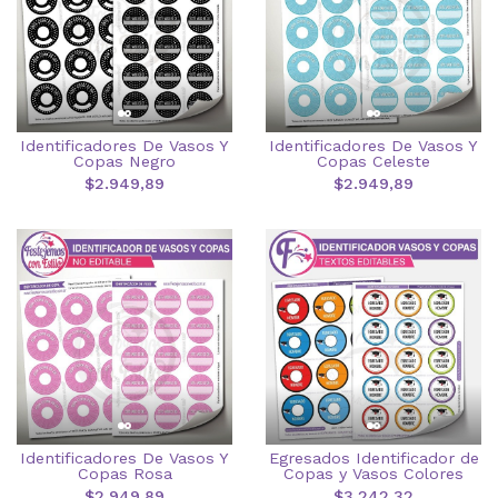
Identificadores De Vasos Y
Identificadores De Vasos Y
Copas Negro
Copas Celeste
$2.949,89
$2.949,89
Identificadores De Vasos Y
Egresados Identificador de
Copas Rosa
Copas y Vasos Colores
$2.949,89
$3.242,32