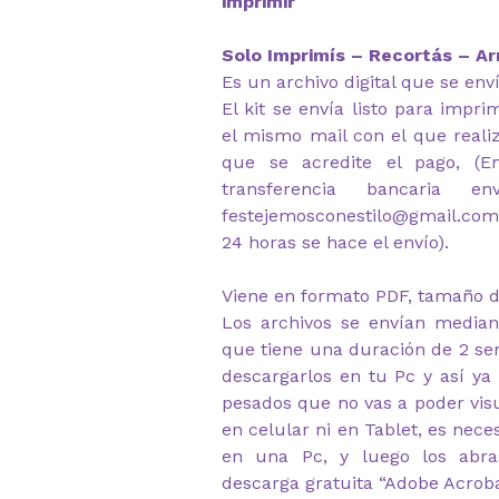
imprimir
Solo Imprimís – Recortás – Ar
Es un archivo digital que se env
El kit se envía listo para impr
el mismo mail con el que reali
que se acredite el pago, (
transferencia bancaria e
festejemosconestilo@gmail.com
24 horas se hace el envío).
Viene en formato PDF, tamaño d
Los archivos se envían median
que tiene una duración de 2 s
descargarlos en tu Pc y así ya
pesados que no vas a poder visu
en celular ni en Tablet, es nec
en una Pc, y luego los abr
descarga gratuita “Adobe Acrob