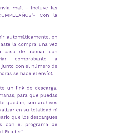
nvía mail – Incluye las
 CUMPLEAÑOS"- Con la
imir automáticamente, en
zaste la compra una vez
En caso de abonar con
nviar comprobante a
 junto con el número de
horas se hace el envío).
te un link de descarga,
emanas, para que puedas
 te quedan, son archivos
alizar en su totalidad ni
esario que los descargues
as con el programa de
at Reader”