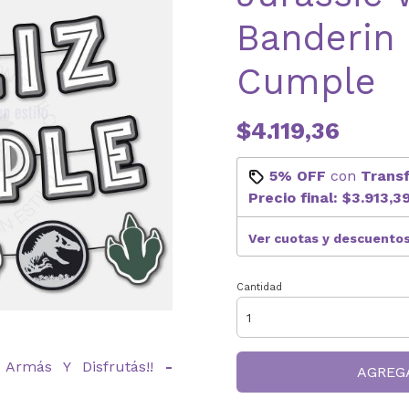
Banderin 
Cumple
$4.119,36
5% OFF
con
Trans
Precio final:
$3.913,3
Ver cuotas y descuento
Cantidad
Armás Y Disfrutás!!
-
AGREG