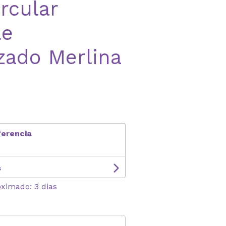
rcular
le
zado Merlina
ferencia
s
oximado: 3 dias