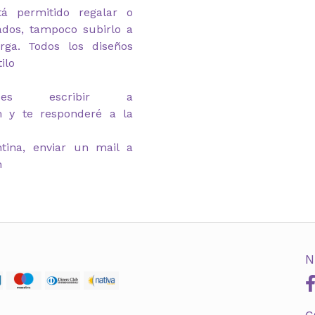
tá permitido regalar o
gados, tampoco subirlo a
rga. Todos los diseños
ilo
des escribir a
m y te responderé a la
tina, enviar un mail a
m
N