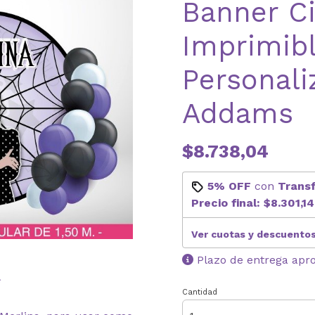
Banner Ci
Imprimib
Personali
Addams
$8.738,04
5% OFF
con
Trans
Precio final:
$8.301,14
Ver cuotas y descuento
Plazo de entrega apr
*
Cantidad