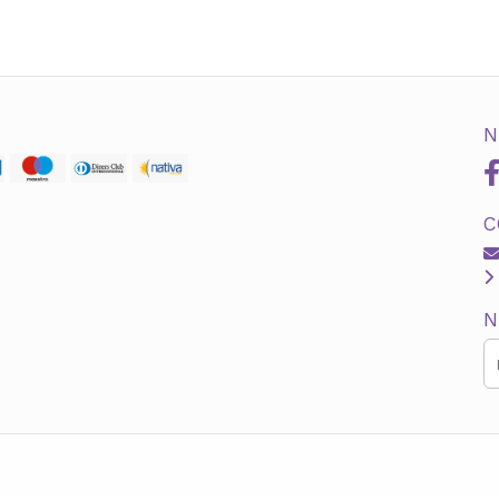
N
C
N