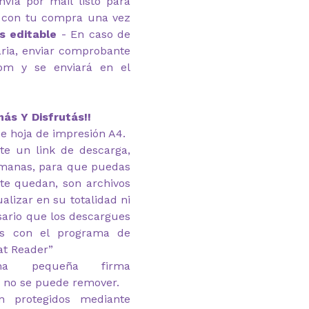
nvía por mail listo para
a con tu compra una vez
s editable
- En caso de
ria, enviar comprobante
com y se enviará en el
ás Y Disfrutás!!
e hoja de impresión A4.
te un link de descarga,
emanas, para que puedas
 te quedan, son archivos
alizar en su totalidad ni
esario que los descargues
as con el programa de
at Reader”
na pequeña firma
 no se puede remover.
n protegidos mediante