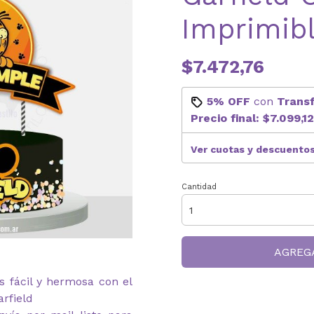
Imprimib
$7.472,76
5% OFF
con
Trans
Precio final:
$7.099,12
Ver cuotas y descuento
Cantidad
AGREG
s fácil y hermosa con el
rfield