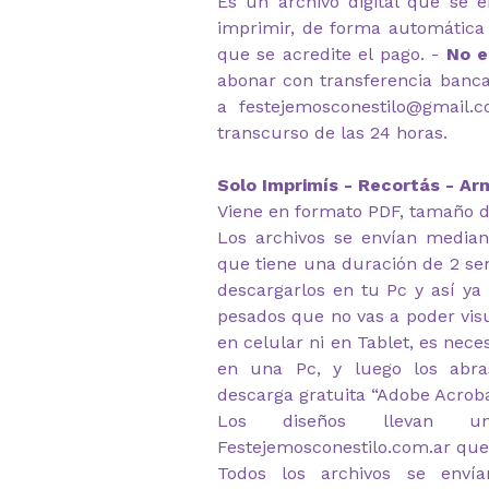
Es un archivo digital que se e
imprimir, de forma automátic
que se acredite el pago. -
No e
abonar con transferencia banca
a festejemosconestilo@gmail.
transcurso de las 24 horas.
Solo Imprimís - Recortás - Arm
Viene en formato PDF, tamaño d
Los archivos se envían median
que tiene una duración de 2 s
descargarlos en tu Pc y así ya
pesados que no vas a poder visu
en celular ni en Tablet, es nec
en una Pc, y luego los abr
descarga gratuita “Adobe Acrob
Los diseños llevan u
Festejemosconestilo.com.ar que
Todos los archivos se envía