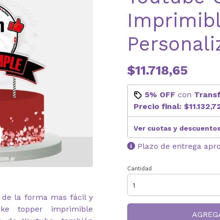
Imprimib
Personali
$11.718,65
5% OFF
con
Trans
Precio final:
$11.132,7
Ver cuotas y descuento
Plazo de entrega apr
Cantidad
de la forma mas fácil y
e topper imprimible
AGREG