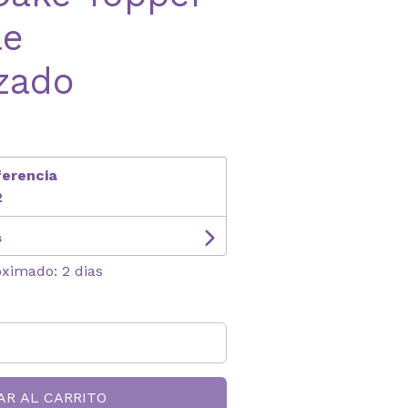
le
zado
ferencia
2
s
oximado: 2 dias
AR AL CARRITO