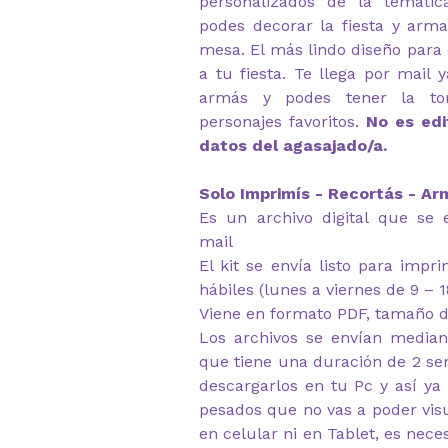
personalizados de la temáti
podes decorar la fiesta y arma
mesa. El más lindo diseño para 
a tu fiesta. Te llega por mail y
armás y podes tener la to
personajes favoritos.
No es edi
datos del agasajado/a.
Solo Imprimís - Recortás - Ar
Es un archivo digital que se 
mail
El kit se envía listo para impr
hábiles (lunes a viernes de 9 – 1
Viene en formato PDF, tamaño d
Los archivos se envían median
que tiene una duración de 2 s
descargarlos en tu Pc y así ya
pesados que no vas a poder visu
en celular ni en Tablet, es nec