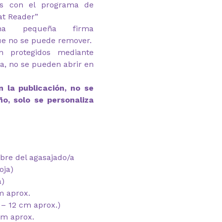
as con el programa de
at Reader”
na pequeña firma
ue no se puede remover.
n protegidos mediante
ga, no se pueden abrir en
 la publicación, no se
ño, solo se personaliza
bre del agasajado/a
oja)
a)
m aprox.
 – 12 cm aprox.)
cm aprox.