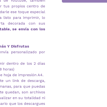
ca de Youtube, también
r tus propios centro de
darle ese toque especial
a listo para imprimir, lo
rta decorada con sus
table, se envía con los
más Y Disfrutas
envía personalizado por
imir dentro de los 2 días
8 horas)
e hoja de impresión A4.
te un link de descarga,
emanas, para que puedas
 te quedan, son archivos
alizar en su totalidad ni
esario que los descargues