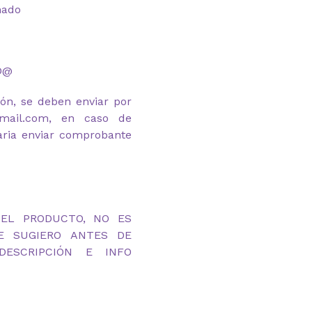
mado
D@
ión, se deben enviar por
gmail.com, en caso de
aria enviar comprobante
DEL PRODUCTO, NO ES
TE SUGIERO ANTES DE
ESCRIPCIÓN E INFO