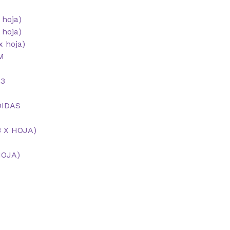
 hoja)
hoja)
 hoja)
M
A3
DIDAS
 X HOJA)
HOJA)