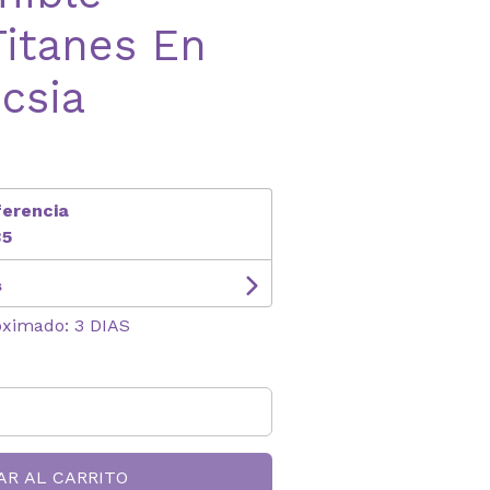
itanes En
csia
ferencia
35
s
oximado: 3 DIAS
AR AL CARRITO