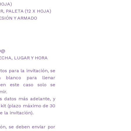
HOJA)
, PALETA (12 X HOJA)
ESIÓN Y ARMADO
D@
ECHA, LUGAR Y HORA
os para la invitación, se
 blanco para llenar
 en este caso solo se
mir.
s datos más adelante, y
l kit (plazo máximo de 30
 la invitación).
ión, se deben enviar por