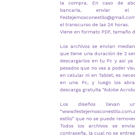
la compra. En caso de abon
bancaria, enviar e
Festejemosconestilo@gmail.co
el transcurso de las 24 horas.
Viene en formato PDF, tamaño d
Los archivos se envían median
que tiene una duración de 2 s
descargarlos en tu Pc y así ya
pesados que no vas a poder visu
en celular ni en Tablet, es nec
en una Pc, y luego los abr
descarga gratuita “Adobe Acrob
Los diseños llevan u
“www.festejemosconestilo.com
estilo” que no se puede remover
Todos los archivos se envía
contraseña, la cual no se entre