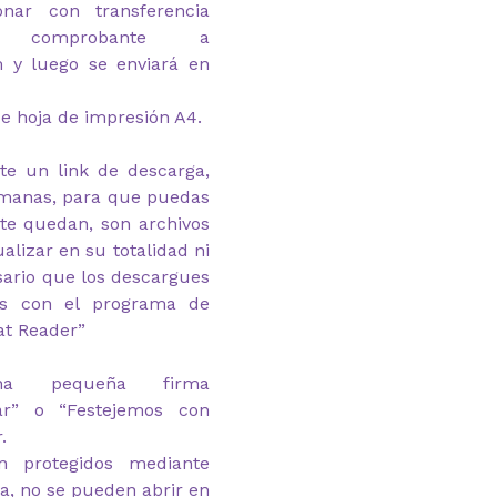
ar con transferencia
l comprobante a
m y luego se enviará en
e hoja de impresión A4.
te un link de descarga,
emanas, para que puedas
 te quedan, son archivos
alizar en su totalidad ni
esario que los descargues
as con el programa de
at Reader”
na pequeña firma
.ar” o “Festejemos con
.
n protegidos mediante
ga, no se pueden abrir en