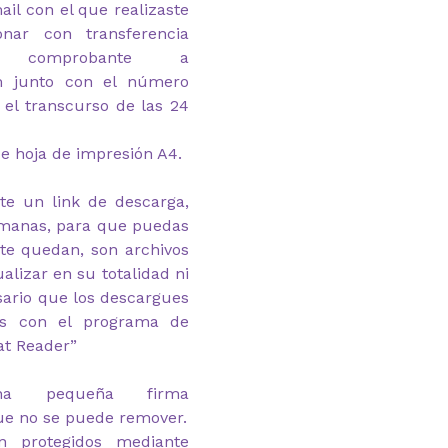
ail con el que realizaste
ar con transferencia
l comprobante a
om junto con el número
 el transcurso de las 24
e hoja de impresión A4.
te un link de descarga,
emanas, para que puedas
 te quedan, son archivos
alizar en su totalidad ni
esario que los descargues
as con el programa de
at Reader”
na pequeña firma
ue no se puede remover.
n protegidos mediante