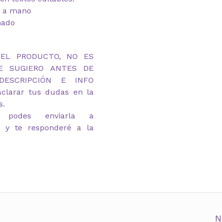
ar a mano
mado
DEL PRODUCTO, NO ES
TE SUGIERO ANTES DE
ESCRIPCIÓN E INFO
clarar tus dudas en la
s.
 podes enviarla a
m y te responderé a la
N