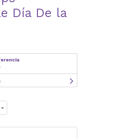
e Día De la
ferencia
0
s