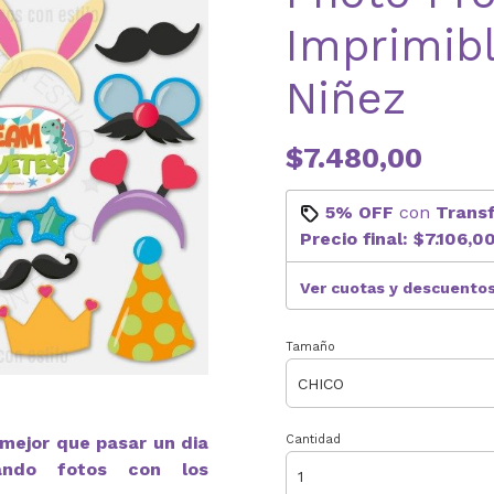
Imprimibl
Niñez
$7.480,00
5% OFF
con
Trans
Precio final:
$7.106,0
Ver cuotas y descuento
Tamaño
 mejor que pasar un dia
Cantidad
cando fotos con los