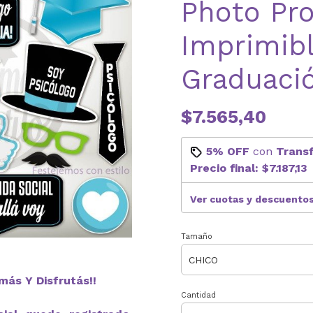
Photo Pr
Imprimib
Graduació
$7.565,40
5% OFF
con
Trans
Precio final:
$7.187,13
Ver cuotas y descuento
Tamaño
más Y Disfrutás!!
Cantidad