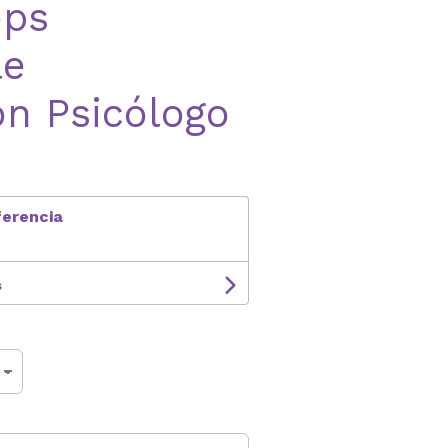
ops
le
n Psicólogo
ferencia
s