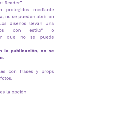
at Reader”
n protegidos mediante
ga, no se pueden abrir en
Los diseños llevan una
mos con estilo" o
r
que no se puede
 la publicación, no se
o.
eles con frases y props
fotos.
es la opción