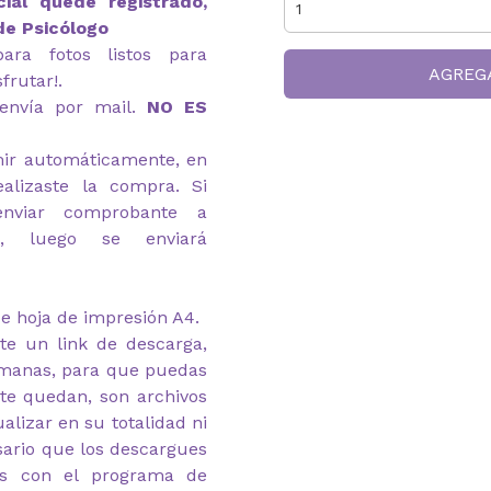
ial quede registrado,
de Psicólogo
ara fotos listos para
AGREG
frutar!.
envía por mail.
NO ES
imir automáticamente, en
alizaste la compra. Si
enviar comprobante a
com, luego se enviará
e hoja de impresión A4.
te un link de descarga,
emanas, para que puedas
 te quedan, son archivos
alizar en su totalidad ni
esario que los descargues
as con el programa de