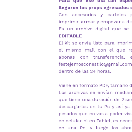
Para que ese día tan espec
llegaron los props egresados 
Con accesorios y carteles p
imprimir, armar y empezar a dis
Es un archivo digital que se 
EDITABLE
El kit se envía listo para impr
el mismo mail con el que re
abonas con transferencia, 
festejemosconestilo@gmail.
dentro de las 24 horas.
Viene en formato PDF, tamaño d
Los archivos se envían median
que tiene una duración de 2 s
descargarlos en tu Pc y así ya
pesados que no vas a poder visu
en celular ni en Tablet, es nec
en una Pc, y luego los abr