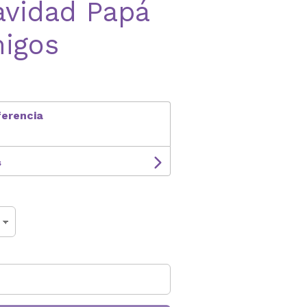
avidad Papá
migos
ferencia
s