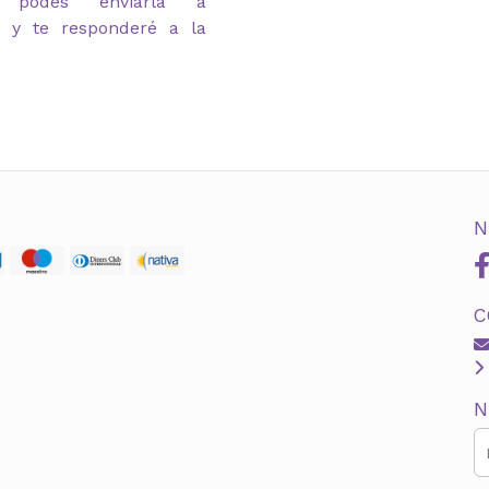
 podes enviarla a
m y te responderé a la
N
C
N