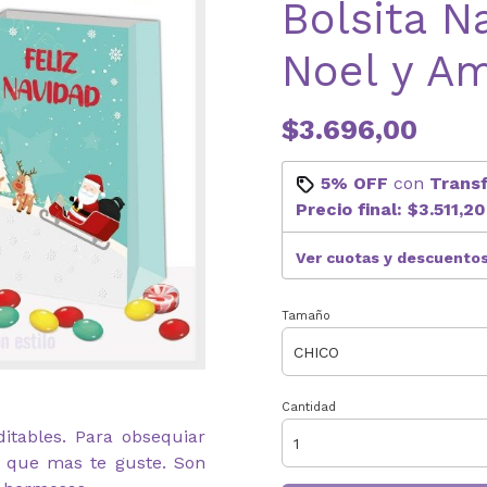
Bolsita N
Noel y A
$3.696,00
5% OFF
con
Trans
Precio final:
$3.511,20
Ver cuotas y descuento
Tamaño
Cantidad
ditables. Para obsequiar
lo que mas te guste. Son