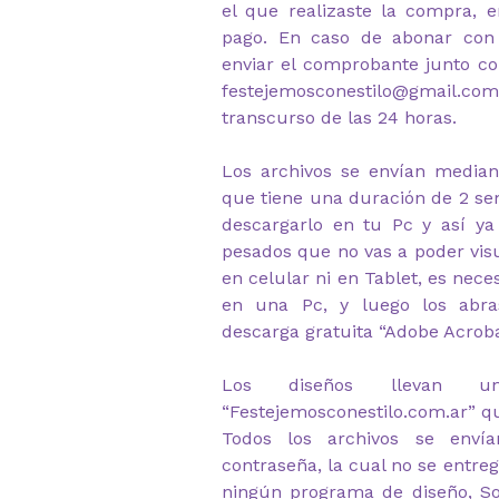
el que realizaste la compra, e
pago. En caso de abonar con 
enviar el comprobante junto c
festejemosconestilo@gmail.com 
transcurso de las 24 horas.
Los archivos se envían median
que tiene una duración de 2 s
descargarlo en tu Pc y así ya
pesados que no vas a poder visu
en celular ni en Tablet, es nec
en una Pc, y luego los abr
descarga gratuita “Adobe Acrob
Los diseños llevan u
“Festejemosconestilo.com.ar” q
Todos los archivos se envía
contraseña, la cual no se entre
ningún programa de diseño, So