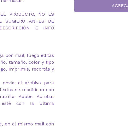
 hermosas.
AGREG
DEL PRODUCTO, NO ES
TE SUGIERO ANTES DE
ESCRIPCIÓN E INFO
ega por mail, luego editas
eño, tamaño, color y tipo
ego, Imprimís, recortás y
 envía el archivo para
textos se modifican con
atuita Adobe Acrobat
 esté con la última
e, en el mismo mail con