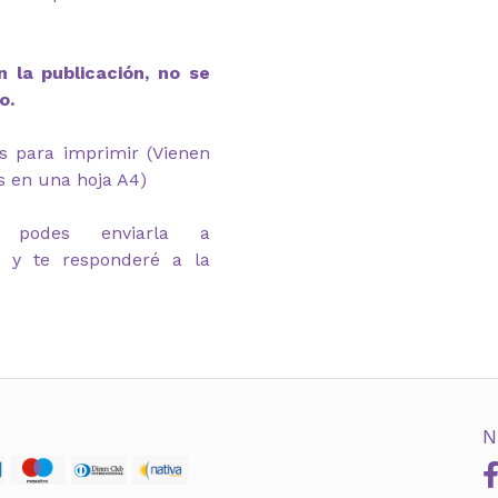
 la publicación, no se
o.
s para imprimir (Vienen
s en una hoja A4)
 podes enviarla a
m y te responderé a la
N