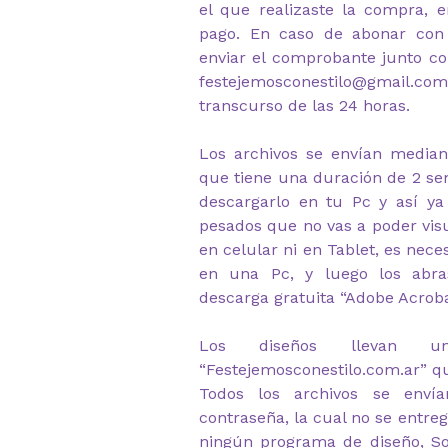
el que realizaste la compra, e
pago. En caso de abonar con 
enviar el comprobante junto c
festejemosconestilo@gmail.com 
transcurso de las 24 horas.
Los archivos se envían median
que tiene una duración de 2 s
descargarlo en tu Pc y así ya
pesados que no vas a poder visu
en celular ni en Tablet, es nec
en una Pc, y luego los abr
descarga gratuita “Adobe Acrob
Los diseños llevan u
“Festejemosconestilo.com.ar” q
Todos los archivos se envía
contraseña, la cual no se entre
ningún programa de diseño, So