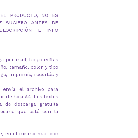
DEL PRODUCTO, NO ES
TE SUGIERO ANTES DE
ESCRIPCIÓN E INFO
ega por mail, luego editas
eño, tamaño, color y tipo
ego, Imprimís, recortás y
 envía el archivo para
o de hoja A4. Los textos
a de descarga gratuita
esario que esté con la
e, en el mismo mail con