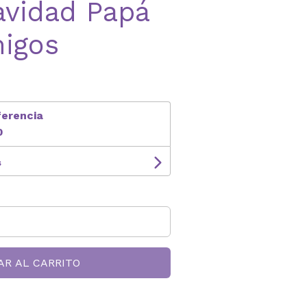
avidad Papá
migos
ferencia
0
s
AR AL CARRITO