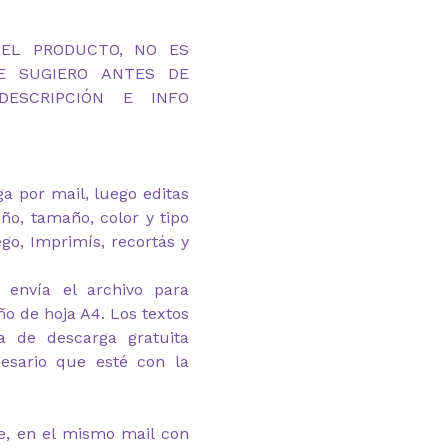
DEL PRODUCTO, NO ES
TE SUGIERO ANTES DE
ESCRIPCIÓN E INFO
ega por mail, luego editas
eño, tamaño, color y tipo
ego, Imprimís, recortás y
 envía el archivo para
o de hoja A4. Los textos
a de descarga gratuita
esario que esté con la
e, en el mismo mail con