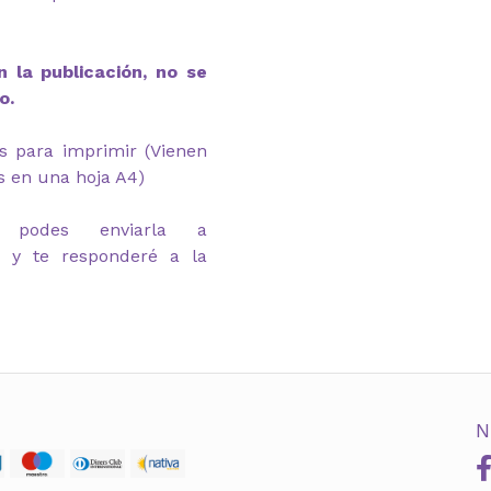
 la publicación, no se
o.
s para imprimir (Vienen
s en una hoja A4)
 podes enviarla a
m y te responderé a la
N