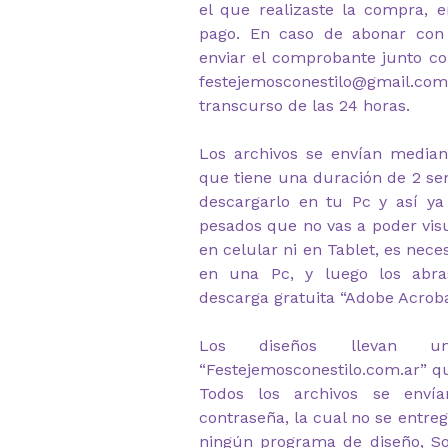
el que realizaste la compra, e
pago. En caso de abonar con 
enviar el comprobante junto c
festejemosconestilo@gmail.com 
transcurso de las 24 horas.
Los archivos se envían median
que tiene una duración de 2 s
descargarlo en tu Pc y así ya
pesados que no vas a poder visu
en celular ni en Tablet, es nec
en una Pc, y luego los abr
descarga gratuita “Adobe Acrob
Los diseños llevan u
“Festejemosconestilo.com.ar” q
Todos los archivos se envía
contraseña, la cual no se entre
ningún programa de diseño, So