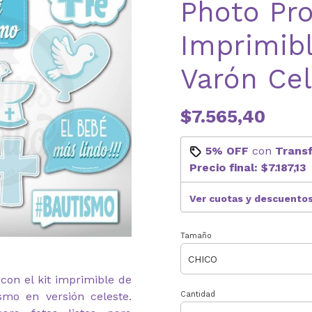
Photo Pr
Imprimib
Varón Cel
$7.565,40
5% OFF
con
Trans
Precio final:
$7.187,13
Ver cuotas y descuento
Tamaño
 con el kit imprimible de
smo en versión celeste.
Cantidad