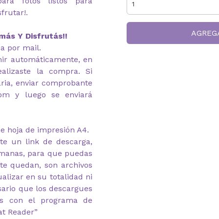
ara fotos listos para
frutar!.
AGREG
más Y Disfrutás!!
ía por mail.
imir automáticamente, en
alizaste la compra. Si
ria, enviar comprobante
com y luego se enviará
e hoja de impresión A4.
te un link de descarga,
emanas, para que puedas
 te quedan, son archivos
alizar en su totalidad ni
esario que los descargues
as con el programa de
at Reader”