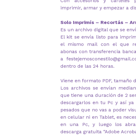
Con accesorios y carteles p
imprimir, armar y empezar a dis
Solo Imprimís – Recortás – Ar
Es un archivo digital que se env
El kit se envía listo para impr
el mismo mail con el que re
abonas con transferencia banca
a festejemosconestilo@gmail.
dentro de las 24 horas.
Viene en formato PDF, tamaño d
Los archivos se envían median
que tiene una duración de 2 s
descargarlos en tu Pc y así ya
pesados que no vas a poder visu
en celular ni en Tablet, es nec
en una Pc, y luego los abr
descarga gratuita “Adobe Acrob