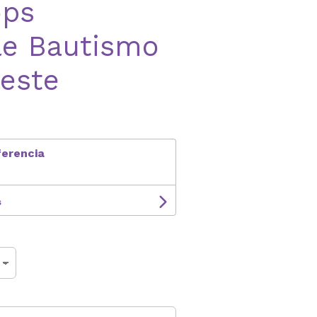
ops
le Bautismo
este
ferencia
s